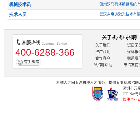
机械技术员
赣州双马码坯编组系统
技术人员
武汉吉事达激光技术有
关于机械36招聘
关于我们
资质荣
400-6288-366
推广计划
媒体报
合作客户
联系我
有奖纠错
36招聘活动
申请友情
机械人才网
专注
机械人才
服务，提供专业
机械招聘
深圳市万泉
ICP No:
粤B
软件企业