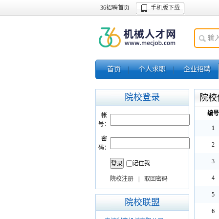
36招聘首页
手机版下载
首页
个人求职
企业招聘
院校登录
院校
编号
帐
号：
1
密
2
码：
3
记住我
4
院校注册
|
取回密码
5
院校联盟
6