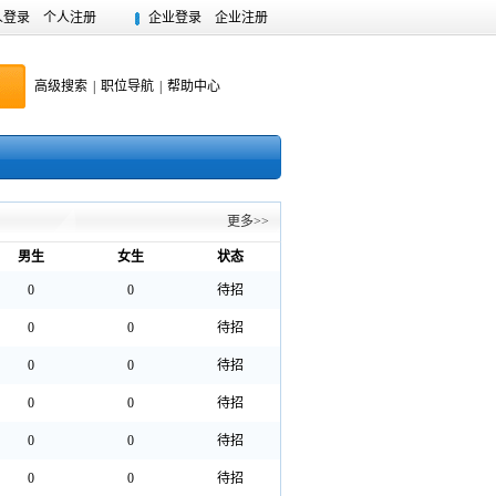
人登录
个人注册
企业登录
企业注册
高级搜索
|
职位导航
|
帮助中心
更多>>
男生
女生
状态
0
0
待招
0
0
待招
0
0
待招
0
0
待招
0
0
待招
0
0
待招