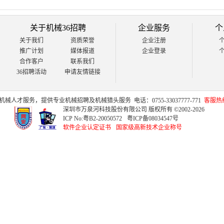
关于机械36招聘
企业服务
个
关于我们
资质荣誉
企业注册
推广计划
媒体报道
企业登录
合作客户
联系我们
36招聘活动
申请友情链接
机械人才
服务，提供专业
机械招聘
及
机械猎头
服务
电话：0755-33037777-771
客服热线：
深圳市万泉河科技股份有限公司 版权所有 ©2002-2026
ICP No:
粤B2-20050572
粤ICP备08034547号
软件企业认定证书
国家级高新技术企业称号