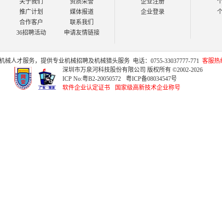
关于我们
资质荣誉
企业注册
推广计划
媒体报道
企业登录
合作客户
联系我们
36招聘活动
申请友情链接
机械人才
服务，提供专业
机械招聘
及
机械猎头
服务
电话：0755-33037777-771
客服热线：
深圳市万泉河科技股份有限公司 版权所有 ©2002-2026
ICP No:
粤B2-20050572
粤ICP备08034547号
软件企业认定证书
国家级高新技术企业称号