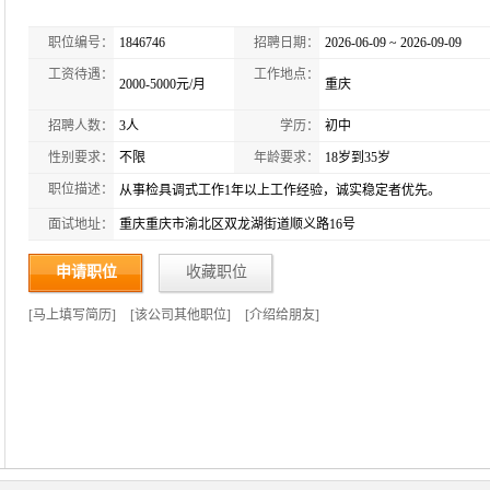
职位编号：
1846746
招聘日期：
2026-06-09 ~ 2026-09-09
工资待遇：
工作地点：
2000-5000元/月
重庆
招聘人数：
3人
学历：
初中
性别要求：
不限
年龄要求：
18岁到35岁
职位描述：
从事检具调式工作1年以上工作经验，诚实稳定者优先。
面试地址：
重庆重庆市渝北区双龙湖街道顺义路16号
申请职位
收藏职位
[
马上填写简历
]
[
该公司其他职位
]
[
介绍给朋友
]