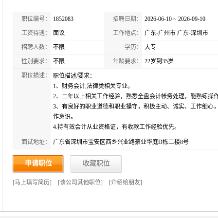
职位编号：
1852083
招聘日期：
2026-06-10 ~ 2026-09-10
工资待遇：
面议
工作地点：
广东-广州市 广东-深圳市
招聘人数：
不限
学历：
大专
性别要求：
不限
年龄要求：
22岁到35岁
职位描述：
职位描述/要求：
1、财务会计,法律类相关专业。
2、二年以上相关工作经验，熟悉全盘会计帐务处理，能熟练操作
3、有良好的职业道德和职业操守，积极主动、诚实、工作细心
作意识。
4.持有效会计从业资格证，有收款工作经验优先。
面试地址：
广东省深圳市宝安区西乡兴业路豪业华庭D栋二楼8号
申请职位
收藏职位
[
马上填写简历
]
[
该公司其他职位
]
[
介绍给朋友
]