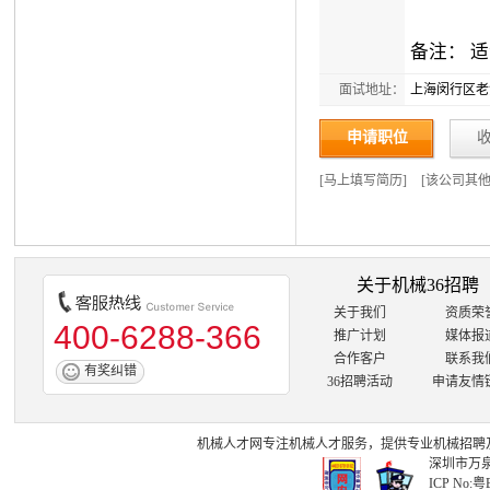
备注： 
面试地址：
上海闵行区老沪
申请职位
[
马上填写简历
]
[
该公司其
关于机械36招聘
关于我们
资质荣
400-6288-366
推广计划
媒体报
合作客户
联系我
有奖纠错
36招聘活动
申请友情
机械人才网
专注
机械人才
服务，提供专业
机械招聘
深圳市万泉
ICP No:
粤B