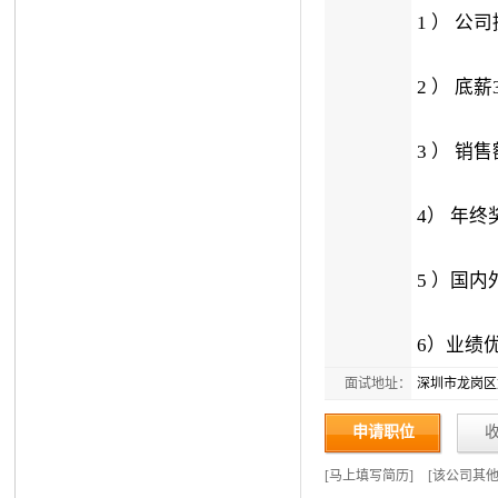
1 ） 公
2 ） 底
3 ） 销
4） 年终
5 ）国内
6）业绩
面试地址：
深圳市龙岗区
申请职位
[
马上填写简历
]
[
该公司其