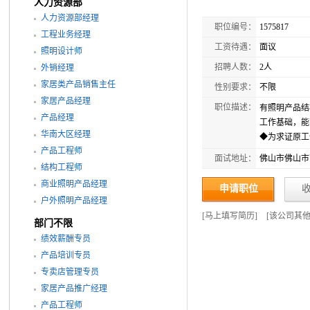
人力资源部
人力资源部经理
职位编号：
1575817
工程业务经理
工资待遇：
面议
照明设计师
招聘人数：
2人
外销经理
家居类产品销售主任
性别要求：
不限
家居产品经理
职位描述：
有照明产品结
产品经理
工作基础，能熟
华南大区经理
◆为求证原工
产品工程师
面试地址：
佛山市佛山市
结构工程师
商业照明产品经理
申请职位
户外照明产品经理
[
马上填写简历
]
[
该公司其
部门不限
绩效薪酬专员
产品培训专员
专卖店管理专员
家居产品推广经理
产品工程师