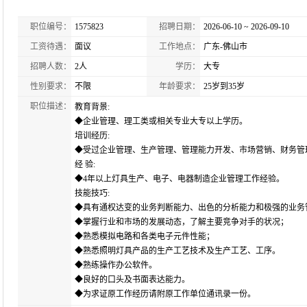
职位编号：
1575823
招聘日期：
2026-06-10 ~ 2026-09-10
工资待遇：
面议
工作地点：
广东-佛山市
招聘人数：
2人
学历：
大专
性别要求：
不限
年龄要求：
25岁到35岁
职位描述：
教育背景:
◆企业管理、理工类或相关专业大专以上学历。
培训经历:
◆受过企业管理、生产管理、管理能力开发、市场营销、财务管
经 验:
◆4年以上灯具生产、电子、电器制造企业管理工作经验。
技能技巧:
◆具有通权达变的业务判断能力、出色的分析能力和极强的业务
◆掌握行业和市场的发展动态，了解主要竞争对手的状况；
◆熟悉模拟电路和各类电子元件性能；
◆熟悉照明灯具产品的生产工艺技术及生产工艺、工序。
◆熟练操作办公软件。
◆良好的口头及书面表达能力。
◆为求证原工作经历请附原工作单位通讯录一份。