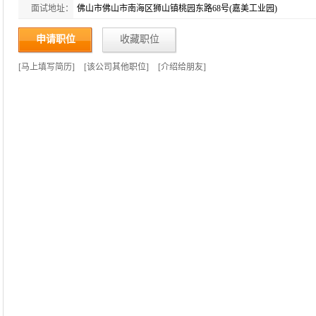
面试地址：
佛山市佛山市南海区狮山镇桃园东路68号(嘉美工业园)
申请职位
收藏职位
[
马上填写简历
]
[
该公司其他职位
]
[
介绍给朋友
]