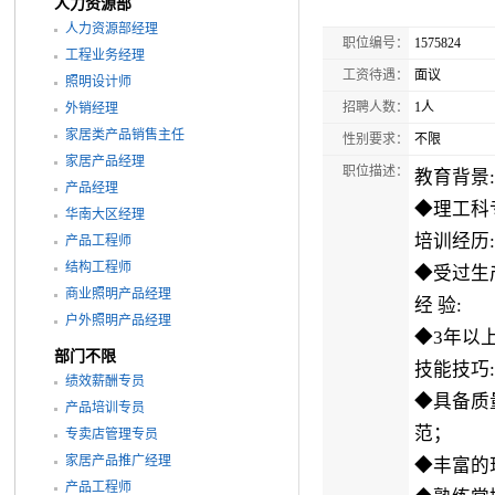
人力资源部
人力资源部经理
职位编号：
1575824
工程业务经理
工资待遇：
面议
照明设计师
招聘人数：
1人
外销经理
家居类产品销售主任
性别要求：
不限
家居产品经理
职位描述：
教育背景:
产品经理
◆理工科
华南大区经理
培训经历:
产品工程师
结构工程师
◆受过生
商业照明产品经理
经 验:
户外照明产品经理
◆3年以
部门不限
技能技巧:
绩效薪酬专员
◆具备质
产品培训专员
范；
专卖店管理专员
家居产品推广经理
◆丰富的
产品工程师