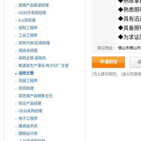
◆熟练掌
家居产品渠道经理
◆熟悉照
OEM开发部经理
◆具有迅
KA部经理
◆具备照
结构工程师
工业工程师
◆为求证
商务代表/区域经理
面试地址：
佛山市佛山市
成品仓经理
采购主管/采购员
申请职位
制造部生产课长/电子分厂主管
品控主管
[
马上填写简历
]
[
该公司其
包装工程师
商务助理
家居类产品销售主任
商业产品经理
OEM采购经理
电子工程师
模具技术员
照明设计师