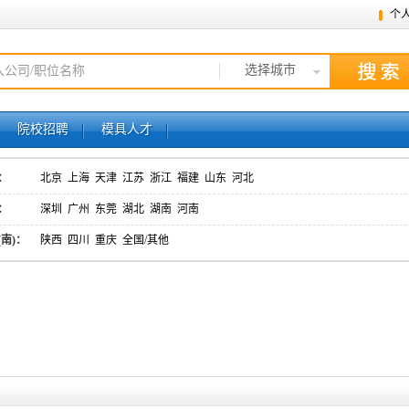
个
选择城市
院校招聘
模具人才
：
北京
上海
天津
江苏
浙江
福建
山东
河北
：
深圳
广州
东莞
湖北
湖南
河南
(南)：
陕西
四川
重庆
全国/其他