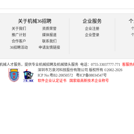
关于机械36招聘
企业服务
个
关于我们
资质荣誉
企业注册
推广计划
媒体报道
企业登录
合作客户
联系我们
36招聘活动
申请友情链接
机械人才
服务，提供专业
机械招聘
及
机械猎头
服务
电话：0755-33037777-771
客服热线：
深圳市万泉河科技股份有限公司 版权所有 ©2002-2026
ICP No:
粤B2-20050572
粤ICP备08034547号
软件企业认定证书
国家级高新技术企业称号