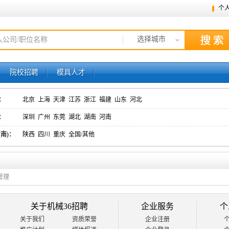
个
选择城市
院校招聘
模具人才
：
北京
上海
天津
江苏
浙江
福建
山东
河北
：
深圳
广州
东莞
湖北
湖南
河南
(南)：
陕西
四川
重庆
全国/其他
管理
关于机械36招聘
企业服务
个
关于我们
资质荣誉
企业注册