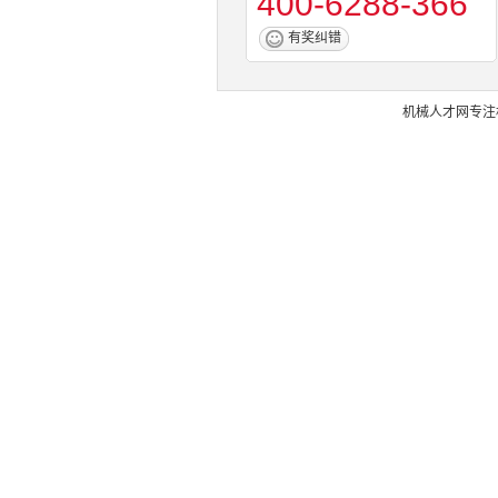
400-6288-366
有奖纠错
机械人才网
专注