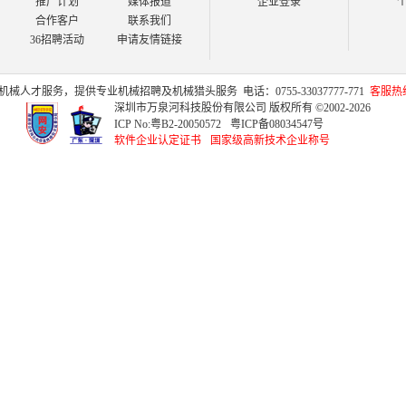
推广计划
媒体报道
企业登录
合作客户
联系我们
36招聘活动
申请友情链接
机械人才
服务，提供专业
机械招聘
及
机械猎头
服务
电话：0755-33037777-771
客服热线：
深圳市万泉河科技股份有限公司 版权所有 ©2002-2026
ICP No:
粤B2-20050572
粤ICP备08034547号
软件企业认定证书
国家级高新技术企业称号