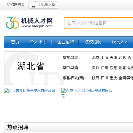
36招聘首页
手机版下载
首页
个人求职
企业招聘
院校招聘
模具人才
华东-华北：
北京
上海
天津
江苏
浙
湖北省
华中-华南：
深圳
广州
东莞
湖北
湖
东北-西北(南)：
陕西
四川
重庆
全国/其
热点招聘