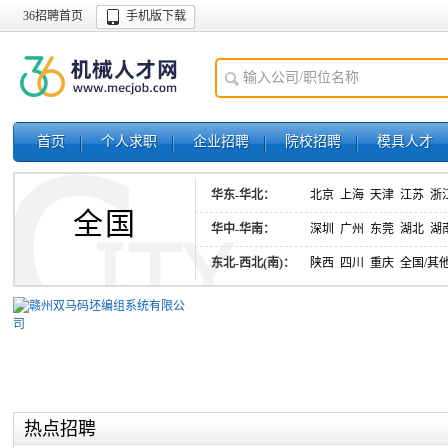
36招聘首页
手机版下载
首页
个人求职
企业招聘
院校招聘
模具人才
华东-华北：
北京
上海
天津
江苏
浙
全国
华中-华南：
深圳
广州
东莞
湖北
湖
东北-西北(南)：
陕西
四川
重庆
全国/其
热点招聘