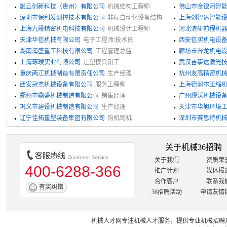
融云创新科技（贵州）有限公司
机械结构工程师
佛山市金银河智
深圳市保利发测控技术有限公司
非标自动化设备结构
上海创智达智能
工程师助理
上海九段精密机电科技有限公司
机械设计工程师
河北清研前程机
天津华信机械有限公司
电子工程师/技术员
西安信实机电设
湖南海盛重工科技有限公司
工程管理总监
廊坊市奔龙机电
上海琢璞实业有限公司
注塑模具钳工
武汉吉事达激光
重庆两江机械制造有限责任公司
生产经理
杭州友高精密机
西安冠杰机械设备有限公司
服务工程师
津）
上海德耐尔压缩
郑州市鼎盛机械制造有限公司
销售经理
广州耀沃机械设
巩义市建设机械制造有限公司
生产经理
天津市华旭环境
辽宁佳拓重型装备集团有限公司
钩机司机
深圳市赛思特机
关于机械36招聘
关于我们
资质荣
400-6288-366
推广计划
媒体报
合作客户
联系我
有奖纠错
36招聘活动
申请友情
机械人才网
专注
机械人才
服务，提供专业
机械招聘